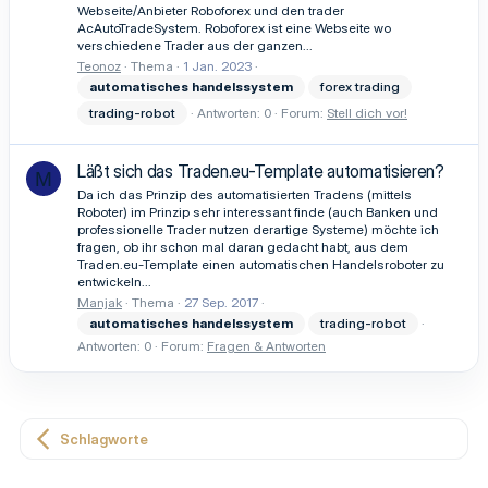
Webseite/Anbieter Roboforex und den trader
AcAutoTradeSystem. Roboforex ist eine Webseite wo
verschiedene Trader aus der ganzen...
Teonoz
Thema
1 Jan. 2023
automatisches
handelssystem
forex trading
trading-robot
Antworten: 0
Forum:
Stell dich vor!
Läßt sich das Traden.eu-Template automatisieren?
M
Da ich das Prinzip des automatisierten Tradens (mittels
Roboter) im Prinzip sehr interessant finde (auch Banken und
professionelle Trader nutzen derartige Systeme) möchte ich
fragen, ob ihr schon mal daran gedacht habt, aus dem
Traden.eu-Template einen automatischen Handelsroboter zu
entwickeln...
Manjak
Thema
27 Sep. 2017
automatisches
handelssystem
trading-robot
Antworten: 0
Forum:
Fragen & Antworten
Schlagworte