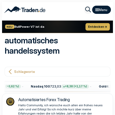
.
Traden
de
BullPower V7 ist da
Entdecken →
NEU
automatisches
handelssystem
Schlagworte
Nasdaq 100
723,03
Gold
4.399,
68 (+0,62 %)
+8,38 (+1,17 %)
Automatisiertes Forex Trading
Hallo Community, ich wünsche euch allen ein frohes neues
Jahr und viel Erfolg! So ich möchte kurz über meine
Erfahrungen reden die ich letztes Jahr hatte von der