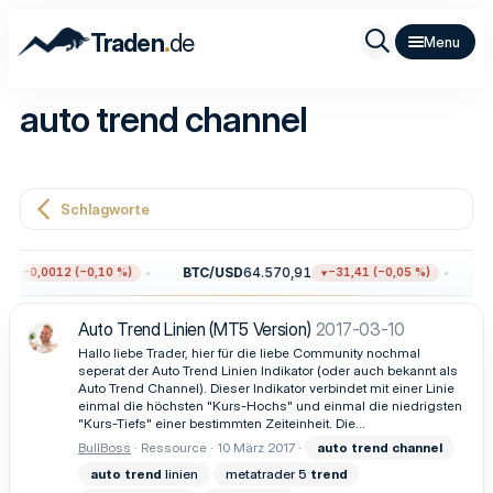
.
Traden
de
auto trend channel
Schlagworte
BTC/USD
64.570,91
ET
−0,0012 (−0,10 %)
−31,41 (−0,05 %)
Auto Trend Linien (MT5 Version)
2017-03-10
Hallo liebe Trader, hier für die liebe Community nochmal
seperat der Auto Trend Linien Indikator (oder auch bekannt als
Auto Trend Channel). Dieser Indikator verbindet mit einer Linie
einmal die höchsten "Kurs-Hochs" und einmal die niedrigsten
"Kurs-Tiefs" einer bestimmten Zeiteinheit. Die...
BullBoss
Ressource
10 März 2017
auto
trend
channel
auto
trend
linien
metatrader 5
trend