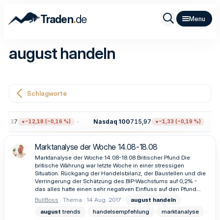
.
Traden
de
august handeln
Schlagworte
11,37
Nasdaq 100
715,97
−12,18 (−0,16 %)
−1,33 (−0,19 %)
Marktanalyse der Woche 14.08-18.08
Marktanalyse der Woche 14.08-18.08 Britischer Pfund Die
britische Währung war letzte Woche in einer stressigen
Situation. Rückgang der Handelsbilanz, der Baustellen und die
Verringerung der Schätzung des BIP-Wachstums auf 0,2% -
das alles hatte einen sehr negativen Einfluss auf den Pfund...
BullBoss
Thema
14 Aug. 2017
august
handeln
august
trends
handelsempfehlung
marktanalyse