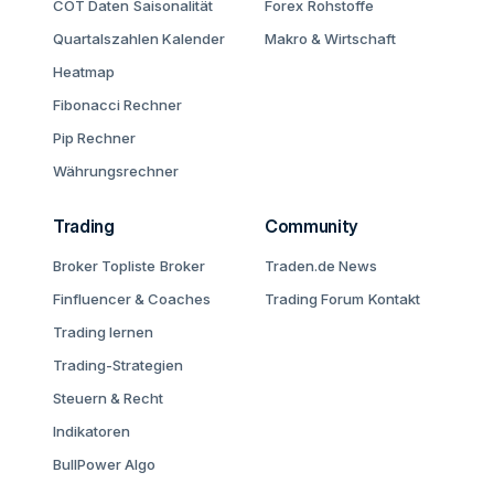
COT Daten
Saisonalität
Forex
Rohstoffe
Quartalszahlen Kalender
Makro & Wirtschaft
Heatmap
Fibonacci Rechner
Pip Rechner
Währungsrechner
Trading
Community
Broker Topliste
Broker
Traden.de News
Finfluencer & Coaches
Trading Forum
Kontakt
Trading lernen
Trading-Strategien
Steuern & Recht
Indikatoren
BullPower Algo