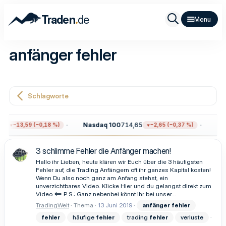
.
Traden
de
anfänger fehler
Schlagworte
6
Nasdaq 100
714,65
Gol
−13,59 (−0,18 %)
−2,65 (−0,37 %)
3 schlimme Fehler die Anfänger machen!
Hallo ihr Lieben, heute klären wir Euch über die 3 häufigsten
Fehler auf, die Trading Anfängern oft ihr ganzes Kapital kosten!
Wenn Du also noch ganz am Anfang stehst, ein
unverzichtbares Video. Klicke Hier und du gelangst direkt zum
Video <== P.S.: Ganz nebenbei könnt ihr bei unser...
TradingWelt
Thema
13 Juni 2019
anfänger
fehler
fehler
häufige
fehler
trading
fehler
verluste