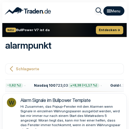
.
Traden
de
BullPower V7 ist da
Entdecken →
NEU
alarmpunkt
Schlagworte
Nasdaq 100
723,03
Gold
4.399,
68 (+0,62 %)
+8,38 (+1,17 %)
Alarm Signale im Bullpower Template
W
Hi Zusammen, das Popup-Fenster mit den Alarmen wenn
Signale in einzelnen Währungspaaren ausgelöst werden, wird
bei mir immer nur nach einem Start des Metatraders 5
angezeigt. Woran liegt das, kann mir hier einer helfen, dass
das Fenster immer hochkommt, wenn in einem Währungspaar