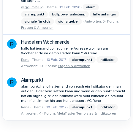
ein Signal...
wiggum1982
Thema
12 Feb. 2020
alarm
alarmpunkt
bullpower anleitung
hilfe anfänger
signale für cfds
signalgeber
Antworten: 5
Forum:
Fragen & Antworten
Handel am Wochenende
R
hallo hat jemand von euch eine Adresse wo man am
Wochenende im demo Traden kann ? VG rene
Rene
Thema
10 Feb. 2017
alarmpunkt
indikator
Antworten: 19
Forum:
Fragen & Antworten
Alarmpunkt
R
alarmpunkt hallo hat jemand von euch ein Indikator den man
auf den Bildschirm setzen kann und wenn er den punkt erreicht
hat ein signal gibt. der Indikator wäre sehr hilfreich da braucht
man nicht immer hin und her schauen . VG Rene
Rene
Thema
10 Feb. 2017
alarmpunkt
indikator
Antworten: 4
Forum:
MetaTrader Templates & Indikatoren