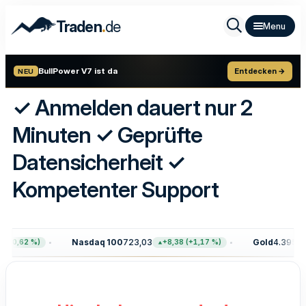
.
Traden
de
BullPower V7 ist da
Entdecken →
NEU
✓ Anmelden dauert nur 2
Minuten ✓ Geprüfte
Datensicherheit ✓
Kompetenter Support
Nasdaq 100
723,03
Gold
4.395,90
+0,62 %)
+8,38 (+1,17 %)