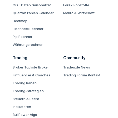
COT Daten
Saisonalität
Forex
Rohstoffe
Quartalszahlen Kalender
Makro & Wirtschaft
Heatmap
Fibonacci Rechner
Pip Rechner
Währungsrechner
Trading
Community
Broker Topliste
Broker
Traden.de News
Finfluencer & Coaches
Trading Forum
Kontakt
Trading lernen
Trading-Strategien
Steuern & Recht
Indikatoren
BullPower Algo