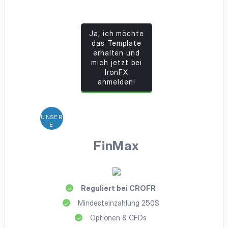
Ja, ich möchte
das Template
erhalten und
mich jetzt bei
IronFX
anmelden!
FinMax
Reguliert bei CROFR
Mindesteinzahlung 250$
Optionen & CFDs