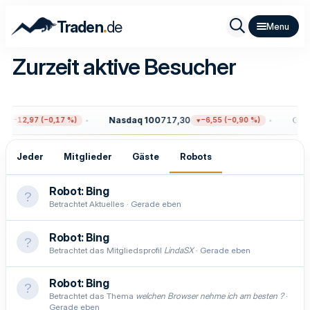
.
Traden
de
Zurzeit aktive Besucher
Nasdaq 100
717,30
Gold
−12,97 (−0,17 %)
−6,55 (−0,90 %)
Jeder
Mitglieder
Gäste
Robots
Robot:
Bing
Betrachtet Aktuelles
Gerade eben
Robot:
Bing
Betrachtet das Mitgliedsprofil
LindaSX
Gerade eben
Robot:
Bing
Betrachtet das Thema
welchen Browser nehme ich am besten ?
Gerade eben