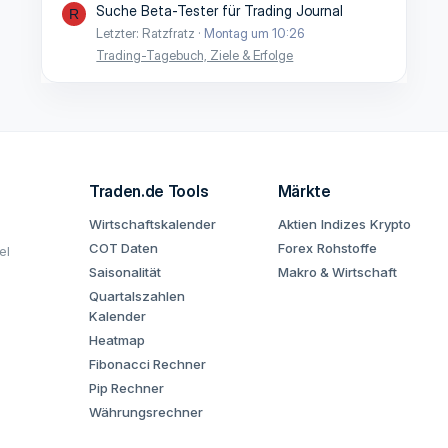
Suche Beta-Tester für Trading Journal
R
Letzter: Ratzfratz
Montag um 10:26
Trading-Tagebuch, Ziele & Erfolge
Traden.de Tools
Märkte
Wirtschaftskalender
Aktien
Indizes
Krypto
COT Daten
Forex
Rohstoffe
el
Saisonalität
Makro & Wirtschaft
Quartalszahlen
Kalender
Heatmap
Fibonacci Rechner
Pip Rechner
Währungsrechner