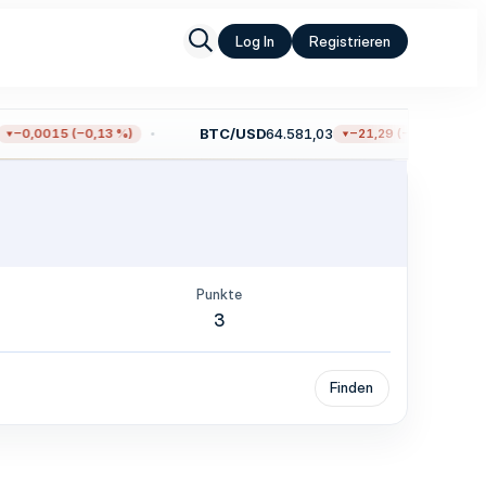
Log In
Registrieren
BTC/USD
64.581,03
−0,0015 (−0,13 %)
−21,29 (−0,03 %)
Punkte
3
Finden