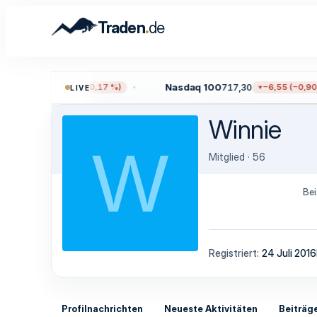
.
Traden
de
.723,55
Nasdaq 100
717,30
−12,97 (−0,17 %)
−6,55 (−0,90 
LIVE
Winnie
W
Mitglied
·
56
Bei
Registriert
24 Juli 2016
Profilnachrichten
Neueste Aktivitäten
Beiträg