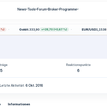
News
Tools
Forum
Broker
Programme
Gold
4.333,90
EUR/USD
1,1538
%)
+28,70 (+0,67 %)
träge
Reaktionspunkte
5
6
Letzte Aktivität
6 Okt. 2016
e
Informationen