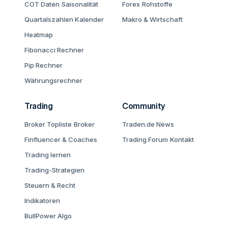
COT Daten
Saisonalität
Forex
Rohstoffe
Quartalszahlen Kalender
Makro & Wirtschaft
Heatmap
Fibonacci Rechner
Pip Rechner
Währungsrechner
Trading
Community
Broker Topliste
Broker
Traden.de News
Finfluencer & Coaches
Trading Forum
Kontakt
Trading lernen
Trading-Strategien
Steuern & Recht
Indikatoren
BullPower Algo