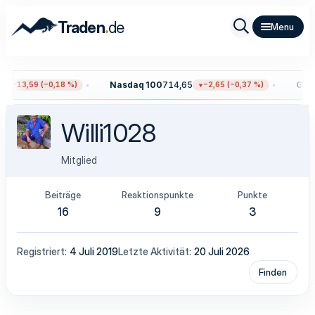
.
Traden
de
Nasdaq 100
714,65
Gold
−13,59 (−0,18 %)
−2,65 (−0,37 %)
Willi1028
Mitglied
Beiträge
Reaktionspunkte
Punkte
16
9
3
Registriert
4 Juli 2019
Letzte Aktivität
20 Juli 2026
Finden