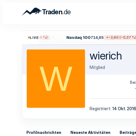
.
Traden
de
11,38
Nasdaq 100
714,65
−12,17 (−0,16 %)
−2,65 (−0,37 %)
LIVE
wierich
W
Mitglied
Bei
Registriert
14 Okt. 201
Profilnachrichten
Neueste Aktivitäten
Beiträg