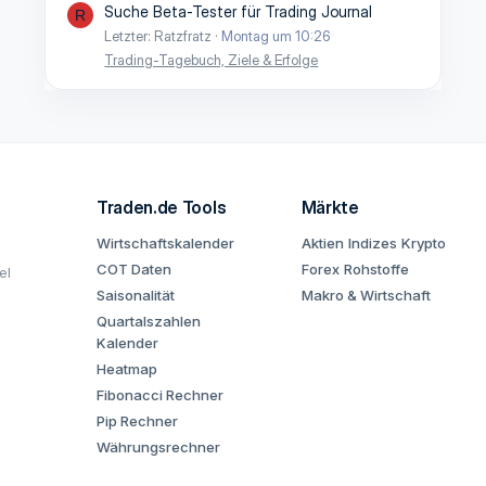
Suche Beta-Tester für Trading Journal
R
Letzter: Ratzfratz
Montag um 10:26
Trading-Tagebuch, Ziele & Erfolge
Traden.de Tools
Märkte
Wirtschaftskalender
Aktien
Indizes
Krypto
COT Daten
Forex
Rohstoffe
el
Saisonalität
Makro & Wirtschaft
Quartalszahlen
Kalender
Heatmap
Fibonacci Rechner
Pip Rechner
Währungsrechner