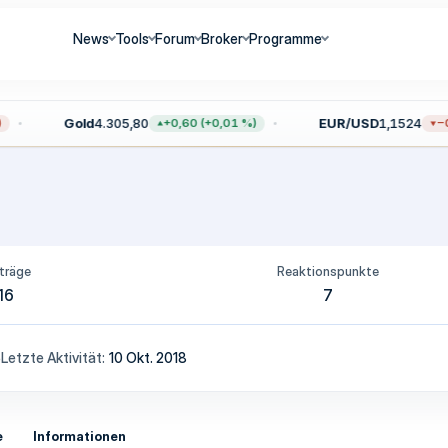
News
Tools
Forum
Broker
Programme
Gold
4.305,80
EUR/USD
1,1524
+0,60 (+0,01 %)
−0,
träge
Reaktionspunkte
16
7
6
Letzte Aktivität
10 Okt. 2018
e
Informationen