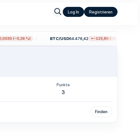
Log In
Registrieren
BTC/USD
64.476,42
0030 (−0,26 %)
−125,90 (−0,19 %)
Punkte
3
Finden