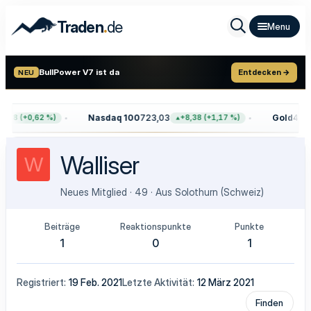
.
Traden
de
BullPower V7 ist da
Entdecken →
NEU
Nasdaq 100
723,03
Gold
4.38
,68 (+0,62 %)
+8,38 (+1,17 %)
Walliser
W
Neues Mitglied
·
49
·
Aus
Solothurn (Schweiz)
Beiträge
Reaktionspunkte
Punkte
1
0
1
Registriert
19 Feb. 2021
Letzte Aktivität
12 März 2021
Finden