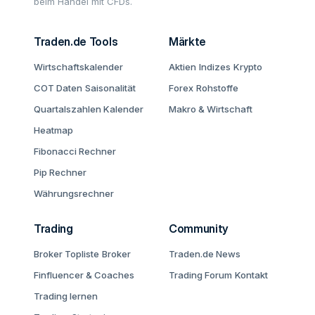
beim Handel mit CFDs.
Traden.de Tools
Märkte
Wirtschaftskalender
Aktien
Indizes
Krypto
COT Daten
Saisonalität
Forex
Rohstoffe
Quartalszahlen Kalender
Makro & Wirtschaft
Heatmap
Fibonacci Rechner
Pip Rechner
Währungsrechner
Trading
Community
Broker Topliste
Broker
Traden.de News
Finfluencer & Coaches
Trading Forum
Kontakt
Trading lernen