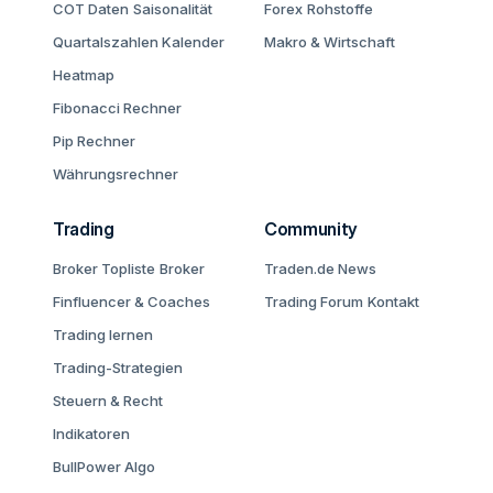
COT Daten
Saisonalität
Forex
Rohstoffe
Quartalszahlen Kalender
Makro & Wirtschaft
Heatmap
Fibonacci Rechner
Pip Rechner
Währungsrechner
Trading
Community
Broker Topliste
Broker
Traden.de News
Finfluencer & Coaches
Trading Forum
Kontakt
Trading lernen
Trading-Strategien
Steuern & Recht
Indikatoren
BullPower Algo