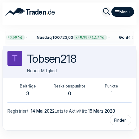
.
Traden
de
Nasdaq 100
723,03
Gold
4.399,
65 (+0,59 %)
+8,38 (+1,17 %)
Tobsen218
T
Neues Mitglied
Beiträge
Reaktionspunkte
Punkte
3
0
1
Registriert
14 Mai 2022
Letzte Aktivität
15 März 2023
Finden