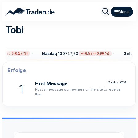
.
Traden
de
Tobi
Nasdaq 100
717,30
Gold
4.3
12,97 (−0,17 %)
−6,55 (−0,90 %)
Erfolge
25 Nov. 2018
First Message
1
Post a message somewhere on the site to receive
this.