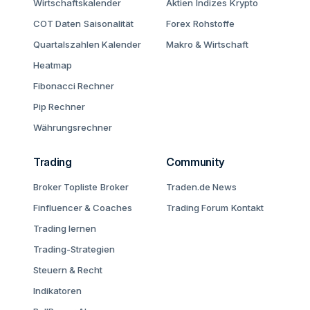
Wirtschaftskalender
Aktien
Indizes
Krypto
COT Daten
Saisonalität
Forex
Rohstoffe
Quartalszahlen Kalender
Makro & Wirtschaft
Heatmap
Fibonacci Rechner
Pip Rechner
Währungsrechner
Trading
Community
Broker Topliste
Broker
Traden.de News
Finfluencer & Coaches
Trading Forum
Kontakt
Trading lernen
Trading-Strategien
Steuern & Recht
Indikatoren