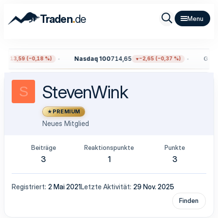
.
Traden
de
Nasdaq 100
714,65
Gold
4
−13,59 (−0,18 %)
−2,65 (−0,37 %)
StevenWink
S
PREMIUM
Neues Mitglied
Beiträge
Reaktionspunkte
Punkte
3
1
3
Registriert
2 Mai 2021
Letzte Aktivität
29 Nov. 2025
Finden