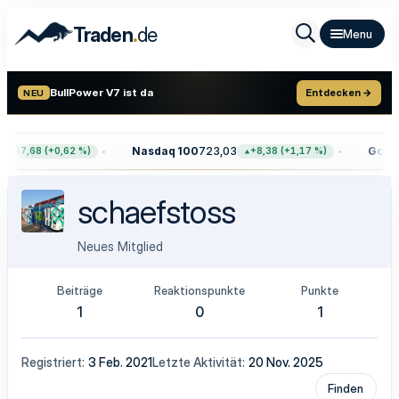
.
Traden
de
BullPower V7 ist da
Entdecken →
NEU
Nasdaq 100
723,03
Gold
4
+47,68 (+0,62 %)
+8,38 (+1,17 %)
schaefstoss
Neues Mitglied
Beiträge
Reaktionspunkte
Punkte
1
0
1
Registriert
3 Feb. 2021
Letzte Aktivität
20 Nov. 2025
Finden