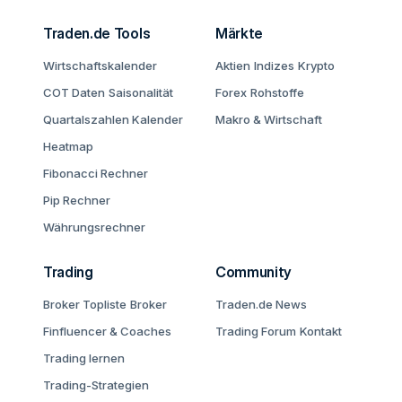
Traden.de Tools
Märkte
Wirtschaftskalender
Aktien
Indizes
Krypto
COT Daten
Saisonalität
Forex
Rohstoffe
Quartalszahlen Kalender
Makro & Wirtschaft
Heatmap
Fibonacci Rechner
Pip Rechner
Währungsrechner
Trading
Community
Broker Topliste
Broker
Traden.de News
Finfluencer & Coaches
Trading Forum
Kontakt
Trading lernen
Trading-Strategien