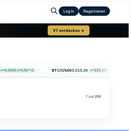
Log In
Registrieren
V7 entdecken →
BTC/USD
65.015,34
+0,0035 (+0,30 %)
+131,18 (+0,20 %)
7 Juli 2018