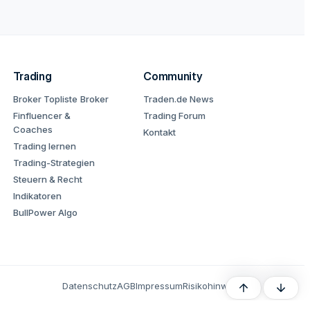
Trading
Community
Broker Topliste
Broker
Traden.de News
Finfluencer &
Trading Forum
Coaches
Kontakt
Trading lernen
Trading-Strategien
Steuern & Recht
Indikatoren
BullPower Algo
Datenschutz
AGB
Impressum
Risikohinweis
Oben
Unten