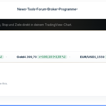
News
Tools
Forum
Broker
Programme
g, Stop und Ziele direkt in deinem TradingView-Chart.
Gold
4.399,70
EUR/USD
1,1559
+100,10 (+2,33 %)
 this.