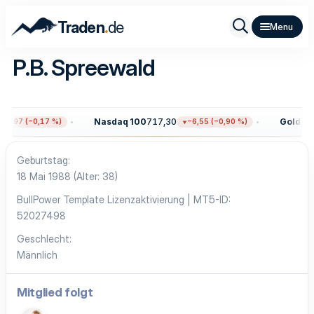
.
Traden
de
P.B. Spreewald
Nasdaq 100
717,30
Gold
4.3
12,97 (−0,17 %)
−6,55 (−0,90 %)
Geburtstag
18 Mai 1988 (Alter: 38)
BullPower Template Lizenzaktivierung | MT5-ID
52027498
Geschlecht
Männlich
Mitglied folgt