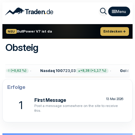
.
Traden
de
BullPower V7 ist da
Entdecken →
NEU
Obsteig
Nasdaq 100
723,03
Gold
4.3
7,68 (+0,62 %)
+8,38 (+1,17 %)
Erfolge
13 Mai 2026
First Message
1
Post a message somewhere on the site to receive
this.