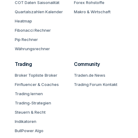
COT Daten
Saisonalität
Forex
Rohstoffe
Quartalszahlen Kalender
Makro & Wirtschaft
Heatmap
Fibonacci Rechner
Pip Rechner
Währungsrechner
Trading
Community
Broker Topliste
Broker
Traden.de News
Finfluencer & Coaches
Trading Forum
Kontakt
Trading lernen
Trading-Strategien
Steuern & Recht
Indikatoren
BullPower Algo