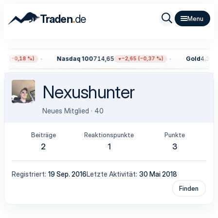
.
Traden
de
Nasdaq 100
714,65
Gold
4.377,
59 (−0,18 %)
−2,65 (−0,37 %)
Nexushunter
Neues Mitglied
·
40
Beiträge
Reaktionspunkte
Punkte
2
1
3
Registriert
19 Sep. 2016
Letzte Aktivität
30 Mai 2018
Finden