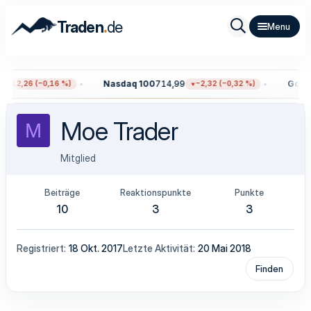
.
Traden
de
Nasdaq 100
714,99
Gold
4
−12,26 (−0,16 %)
−2,32 (−0,32 %)
Moe Trader
M
Mitglied
Beiträge
Reaktionspunkte
Punkte
10
3
3
Registriert
18 Okt. 2017
Letzte Aktivität
20 Mai 2018
Finden