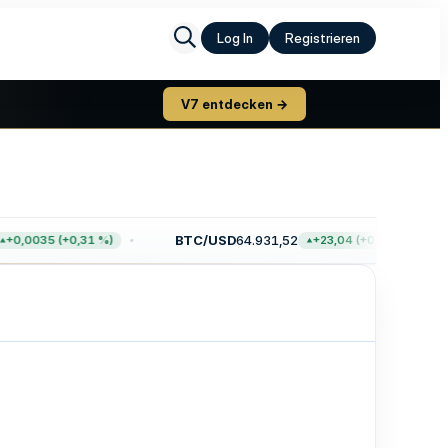
Log In
Registrieren
V7 entdecken →
BTC/USD
64.931,52
+0,0035 (+0,31 %)
+23,04 (+0,04 %)