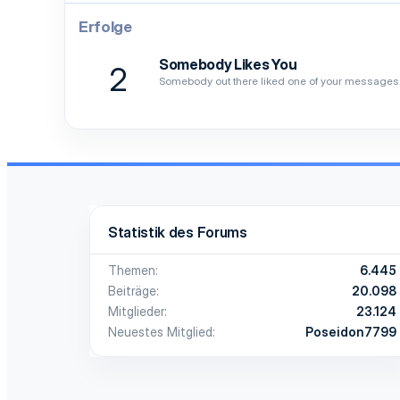
Erfolge
Somebody Likes You
2
Somebody out there liked one of your messages. 
Statistik des Forums
Themen
6.445
Beiträge
20.098
Mitglieder
23.124
Neuestes Mitglied
Poseidon7799