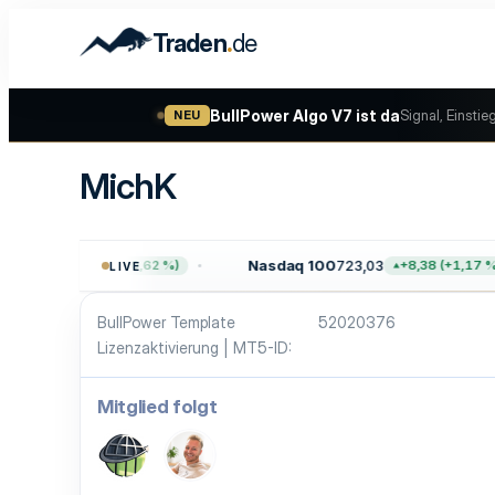
.
Traden
de
BullPower Algo V7 ist da
Signal, Einstie
NEU
MichK
757,64
Nasdaq 100
723,03
+47,68 (+0,62 %)
+8,38 (+1,17 %)
LIVE
BullPower Template
52020376
Lizenzaktivierung | MT5-ID
Mitglied folgt