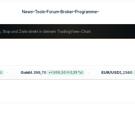
News
Tools
Forum
Broker
Programme
g, Stop und Ziele direkt in deinem TradingView-Chart.
Gold
4.399,70
EUR/USD
1,1560
+100,10 (+2,33 %)