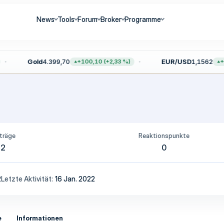
News
Tools
Forum
Broker
Programme
Gold
4.399,70
EUR/USD
1,1562
+100,10 (+2,33 %)
+0
träge
Reaktionspunkte
2
0
2
Letzte Aktivität
16 Jan. 2022
e
Informationen