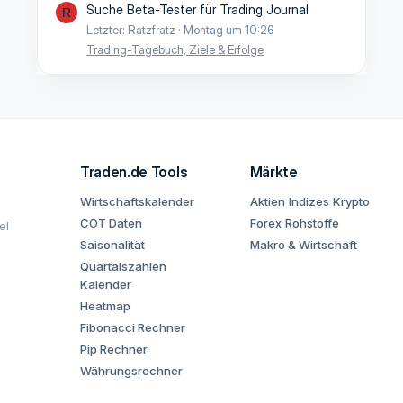
Suche Beta-Tester für Trading Journal
R
Letzter: Ratzfratz
Montag um 10:26
Trading-Tagebuch, Ziele & Erfolge
Traden.de Tools
Märkte
Wirtschaftskalender
Aktien
Indizes
Krypto
COT Daten
Forex
Rohstoffe
el
Saisonalität
Makro & Wirtschaft
Quartalszahlen
Kalender
Heatmap
Fibonacci Rechner
Pip Rechner
Währungsrechner