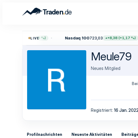
.
Traden
de
5,61
Nasdaq 100
723,03
+45,65 (+0,59 %)
+8,38 (+1,17 %)
LIVE
Meule79
Neues Mitglied
Bei
Registriert
16 Jan. 202
Profilnachrichten
Neueste Aktivitäten
Beiträg