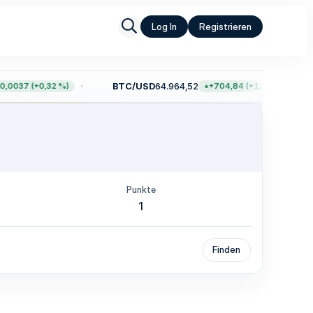
Log In
Registrieren
BTC/USD
64.964,52
,0037 (+0,32 %)
+704,84 (+1,10 %)
Punkte
1
Finden