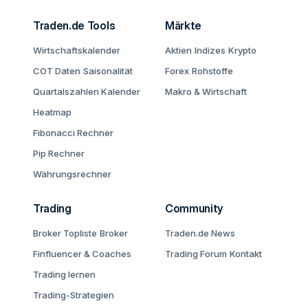
Traden.de Tools
Märkte
Wirtschaftskalender
Aktien
Indizes
Krypto
COT Daten
Saisonalität
Forex
Rohstoffe
Quartalszahlen Kalender
Makro & Wirtschaft
Heatmap
Fibonacci Rechner
Pip Rechner
Währungsrechner
Trading
Community
Broker Topliste
Broker
Traden.de News
Finfluencer & Coaches
Trading Forum
Kontakt
Trading lernen
Trading-Strategien