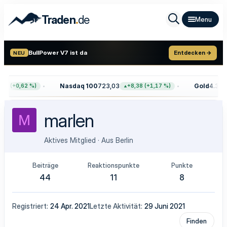
.
Traden
de
BullPower V7 ist da
Entdecken →
NEU
Nasdaq 100
723,03
Gold
4.399,
68 (+0,62 %)
+8,38 (+1,17 %)
marlen
M
Aktives Mitglied
·
Aus
Berlin
Beiträge
Reaktionspunkte
Punkte
44
11
8
Registriert
24 Apr. 2021
Letzte Aktivität
29 Juni 2021
Finden