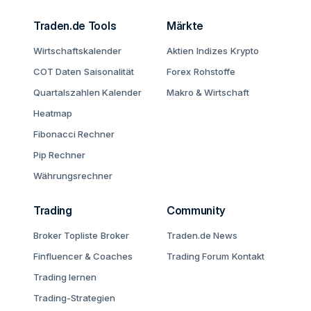
Traden.de Tools
Märkte
Wirtschaftskalender
Aktien
Indizes
Krypto
COT Daten
Saisonalität
Forex
Rohstoffe
Quartalszahlen Kalender
Makro & Wirtschaft
Heatmap
Fibonacci Rechner
Pip Rechner
Währungsrechner
Trading
Community
Broker Topliste
Broker
Traden.de News
Finfluencer & Coaches
Trading Forum
Kontakt
Trading lernen
Trading-Strategien