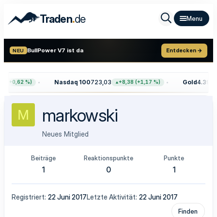
.
Traden
de
BullPower V7 ist da
Entdecken →
NEU
Nasdaq 100
723,03
Gold
4.399,7
8 (+0,62 %)
+8,38 (+1,17 %)
markowski
M
Neues Mitglied
Beiträge
Reaktionspunkte
Punkte
1
0
1
Registriert
22 Juni 2017
Letzte Aktivität
22 Juni 2017
Finden