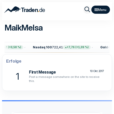
.
Traden
de
MaikMelsa
Nasdaq 100
722,41
Gold
4.40
4,67 (+0,58 %)
+7,76 (+1,09 %)
Erfolge
10 Okt. 2017
First Message
1
Post a message somewhere on the site to receive
this.