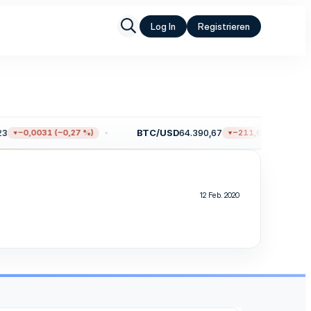
Log In
Registrieren
3
BTC/USD
64.390,67
−0,0031 (−0,27 %)
−211,65 (−0,33 %)
12 Feb. 2020