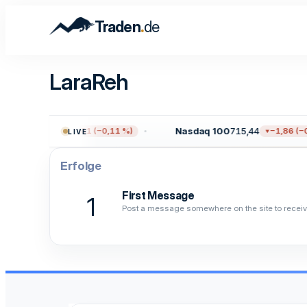
.
Traden
de
LaraReh
500
7.714,94
Nasdaq 100
715,44
−8,61 (−0,11 %)
−1,86 (−0,
LIVE
Erfolge
First Message
1
Post a message somewhere on the site to receive