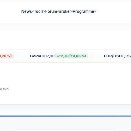
News
Tools
Forum
Broker
Programme
Gold
4.307,30
EUR/USD
1,152
26 %)
+2,10 (+0,05 %)
 this.