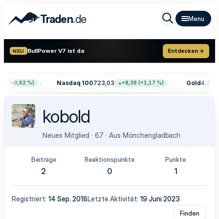
.
Traden
de
BullPower V7 ist da
Entdecken →
NEU
Nasdaq 100
723,03
Gold
4.399,
8 (+0,62 %)
+8,38 (+1,17 %)
kobold
Neues Mitglied
·
67
·
Aus
Mönchengladbach
Beiträge
Reaktionspunkte
Punkte
2
0
1
Registriert
14 Sep. 2018
Letzte Aktivität
19 Juni 2023
Finden