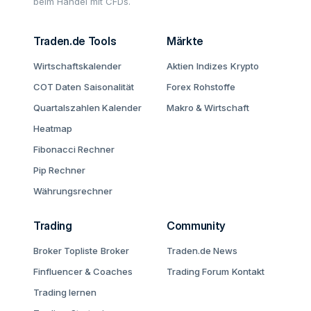
beim Handel mit CFDs.
Traden.de Tools
Märkte
Wirtschaftskalender
Aktien
Indizes
Krypto
COT Daten
Saisonalität
Forex
Rohstoffe
Quartalszahlen Kalender
Makro & Wirtschaft
Heatmap
Fibonacci Rechner
Pip Rechner
Währungsrechner
Trading
Community
Broker Topliste
Broker
Traden.de News
Finfluencer & Coaches
Trading Forum
Kontakt
Trading lernen