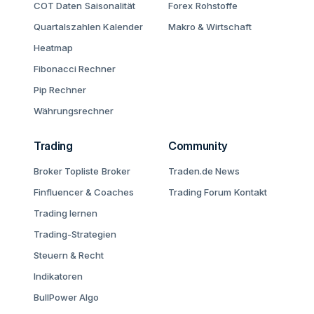
COT Daten
Saisonalität
Forex
Rohstoffe
Quartalszahlen Kalender
Makro & Wirtschaft
Heatmap
Fibonacci Rechner
Pip Rechner
Währungsrechner
Trading
Community
Broker Topliste
Broker
Traden.de News
Finfluencer & Coaches
Trading Forum
Kontakt
Trading lernen
Trading-Strategien
Steuern & Recht
Indikatoren
BullPower Algo