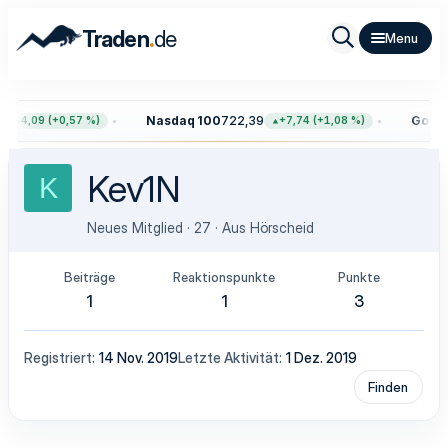
.
Traden
de
Nasdaq 100
722,39
Gold
4.
+44,09 (+0,57 %)
+7,74 (+1,08 %)
Kev1N
K
Neues Mitglied
·
27
·
Aus
Hörscheid
Beiträge
Reaktionspunkte
Punkte
1
1
3
Registriert
14 Nov. 2019
Letzte Aktivität
1 Dez. 2019
Finden