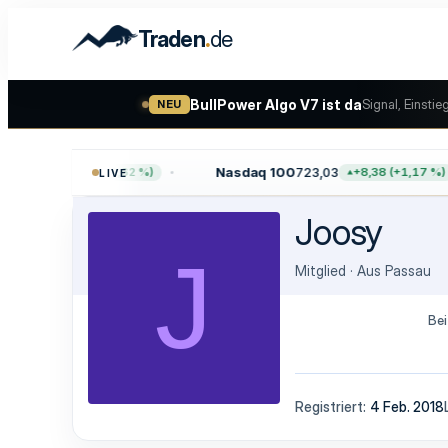
.
Traden
de
BullPower Algo V7 ist da
Signal, Einstie
NEU
7,64
Nasdaq 100
723,03
+47,68 (+0,62 %)
+8,38 (+1,17 %)
LIVE
Joosy
J
Mitglied
·
Aus
Passau
Bei
Registriert
4 Feb. 2018