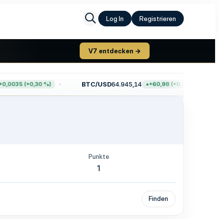
Log In
Registrieren
V7 entdecken →
BTC/USD
64.945,14
,0035 (+0,30 %)
+60,98 (+0,09 %)
Punkte
1
Finden