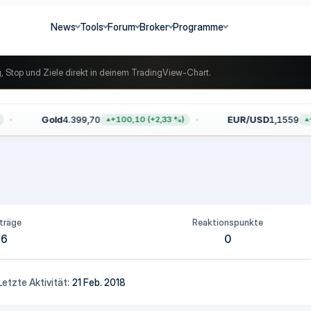
News
Tools
Forum
Broker
Programme
g, Stop und Ziele direkt in deinem TradingView-Chart.
Gold
4.399,70
EUR/USD
1,1559
+100,10 (+2,33 %)
+0
träge
Reaktionspunkte
6
0
Letzte Aktivität
21 Feb. 2018