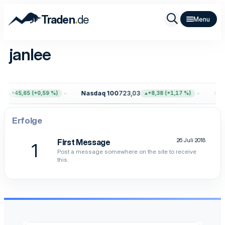
.
Traden
de
janlee
1
Nasdaq 100
723,03
Gol
+45,65 (+0,59 %)
+8,38 (+1,17 %)
Erfolge
26 Juli 2018
First Message
1
Post a message somewhere on the site to receive
this.