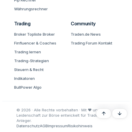
Pip Rechner
Währungsrechner
Trading
Community
Broker Topliste
Broker
Traden.de News
Finfluencer & Coaches
Trading Forum
Kontakt
Trading lernen
Trading-Strategien
Steuern & Recht
Indikatoren
BullPower Algo
© 2026 · Alle Rechte vorbehalten · Mit ♥ und
Oben
Unten
Leidenschaft zur Börse entwickelt für Trader und
Anleger.
Datenschutz
AGB
Impressum
Risikohinweis