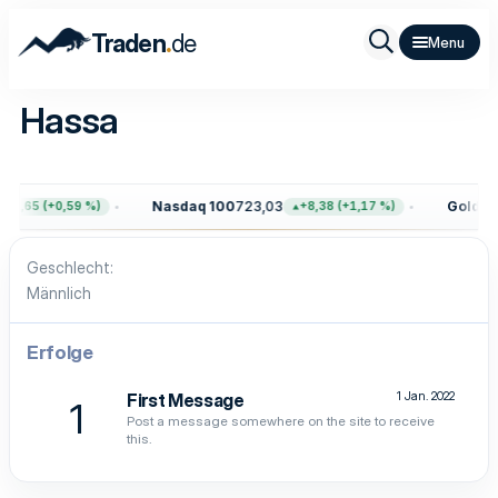
.
Traden
de
Hassa
Nasdaq 100
723,03
Gold
4.3
45,65 (+0,59 %)
+8,38 (+1,17 %)
Geschlecht
Männlich
Erfolge
1 Jan. 2022
First Message
1
Post a message somewhere on the site to receive
this.