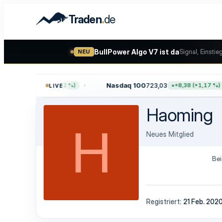
.
Traden
de
BullPower Algo V7 ist da
Signal, Einstie
NEU
7,64
Nasdaq 100
723,03
+47,68 (+0,62 %)
+8,38 (+1,17 %)
LIVE
Haoming
H
Neues Mitglied
Bei
Registriert
21 Feb. 202