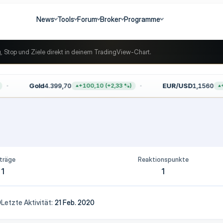
News
Tools
Forum
Broker
Programme
g, Stop und Ziele direkt in deinem TradingView-Chart.
Gold
4.399,70
EUR/USD
1,1560
+100,10 (+2,33 %)
+0
träge
Reaktionspunkte
1
1
0
Letzte Aktivität
21 Feb. 2020