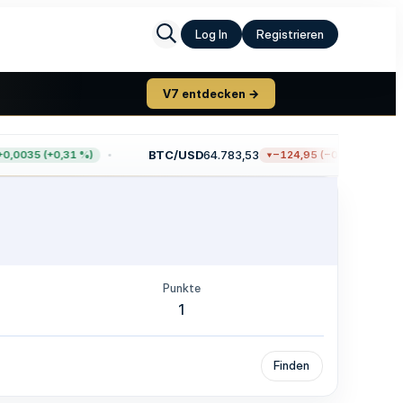
Log In
Registrieren
V7 entdecken →
BTC/USD
64.783,53
,0035 (+0,31 %)
−124,95 (−0,19 %)
Punkte
1
Finden