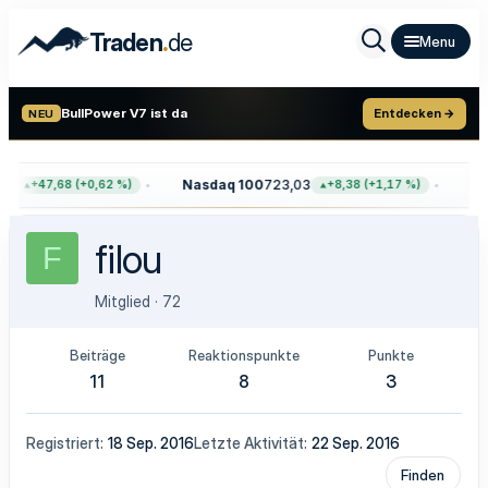
.
Traden
de
BullPower V7 ist da
Entdecken →
NEU
4
Nasdaq 100
723,03
Gol
+47,68 (+0,62 %)
+8,38 (+1,17 %)
filou
F
Mitglied
·
72
Beiträge
Reaktionspunkte
Punkte
11
8
3
Registriert
18 Sep. 2016
Letzte Aktivität
22 Sep. 2016
Finden