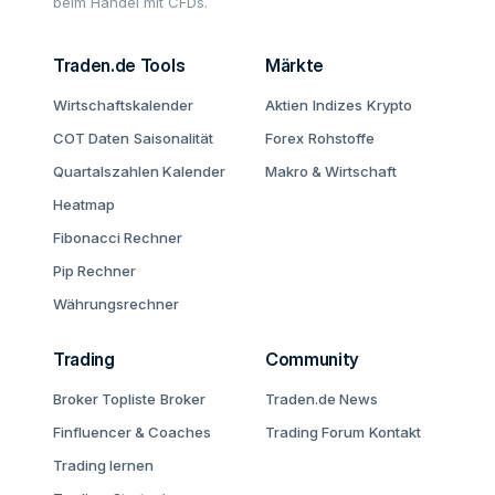
beim Handel mit CFDs.
Traden.de Tools
Märkte
Wirtschaftskalender
Aktien
Indizes
Krypto
COT Daten
Saisonalität
Forex
Rohstoffe
Quartalszahlen Kalender
Makro & Wirtschaft
Heatmap
Fibonacci Rechner
Pip Rechner
Währungsrechner
Trading
Community
Broker Topliste
Broker
Traden.de News
Finfluencer & Coaches
Trading Forum
Kontakt
Trading lernen