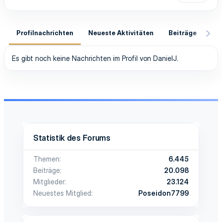
Profilnachrichten
Neueste Aktivitäten
Beiträge
In
Es gibt noch keine Nachrichten im Profil von DanielJ.
Statistik des Forums
Themen
6.445
Beiträge
20.098
Mitglieder
23.124
Neuestes Mitglied
Poseidon7799