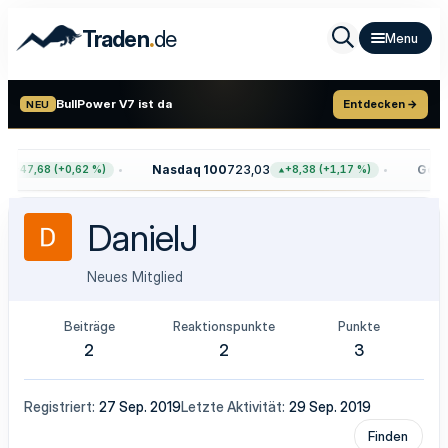
.
Traden
de
BullPower V7 ist da
Entdecken →
NEU
Nasdaq 100
723,03
Gold
4
+47,68 (+0,62 %)
+8,38 (+1,17 %)
DanielJ
Neues Mitglied
Beiträge
Reaktionspunkte
Punkte
2
2
3
Registriert
27 Sep. 2019
Letzte Aktivität
29 Sep. 2019
Finden