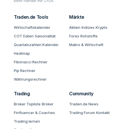
beim Handel mit CFDs.
Traden.de Tools
Märkte
Wirtschaftskalender
Aktien
Indizes
Krypto
COT Daten
Saisonalität
Forex
Rohstoffe
Quartalszahlen Kalender
Makro & Wirtschaft
Heatmap
Fibonacci Rechner
Pip Rechner
Währungsrechner
Trading
Community
Broker Topliste
Broker
Traden.de News
Finfluencer & Coaches
Trading Forum
Kontakt
Trading lernen