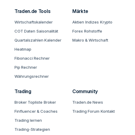
Traden.de Tools
Märkte
Wirtschaftskalender
Aktien
Indizes
Krypto
COT Daten
Saisonalität
Forex
Rohstoffe
Quartalszahlen Kalender
Makro & Wirtschaft
Heatmap
Fibonacci Rechner
Pip Rechner
Währungsrechner
Trading
Community
Broker Topliste
Broker
Traden.de News
Finfluencer & Coaches
Trading Forum
Kontakt
Trading lernen
Trading-Strategien