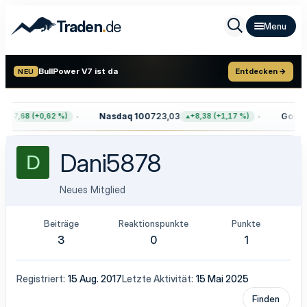
.
Traden
de
BullPower V7 ist da
Entdecken →
NEU
Nasdaq 100
723,03
Gold
4.
+47,68 (+0,62 %)
+8,38 (+1,17 %)
Dani5878
D
Neues Mitglied
Beiträge
Reaktionspunkte
Punkte
3
0
1
Registriert
15 Aug. 2017
Letzte Aktivität
15 Mai 2025
Finden