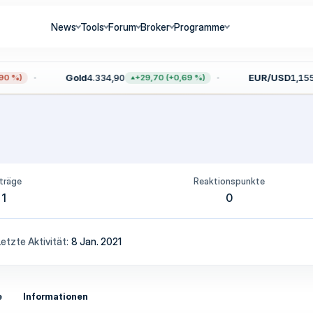
News
Tools
Forum
Broker
Programme
Gold
4.334,90
EUR/USD
1,1557
0 %)
+29,70 (+0,69 %)
träge
Reaktionspunkte
1
0
Letzte Aktivität
8 Jan. 2021
e
Informationen