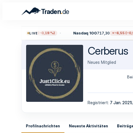
.
Traden
de
0
7.722,12
Nasdaq 100
717,30
−14,40 (−0,19 %)
−6,55 (−0,9
LIVE
Cerberus
Neues Mitglied
Bei
Registriert
7 Jan. 2021
Profilnachrichten
Neueste Aktivitäten
Beiträg