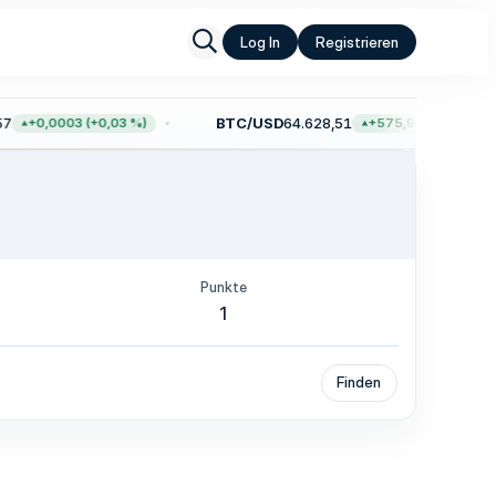
Log In
Registrieren
BTC/USD
64.628,51
+0,0003 (+0,03 %)
+575,95 (+0,90 %)
Punkte
1
Finden