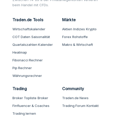
beim Handel mit CFDs.
Traden.de Tools
Märkte
Wirtschaftskalender
Aktien
Indizes
Krypto
COT Daten
Saisonalität
Forex
Rohstoffe
Quartalszahlen Kalender
Makro & Wirtschaft
Heatmap
Fibonacci Rechner
Pip Rechner
Währungsrechner
Trading
Community
Broker Topliste
Broker
Traden.de News
Finfluencer & Coaches
Trading Forum
Kontakt
Trading lernen