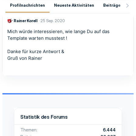
Profilnachrichten
Neueste Aktivitäten
Beiträge
In
Rainer Korell
25 Sep. 2020
Mich würde interessieren, wie lange Du auf das
Template warten musstest !
Danke für kurze Antwort &
Gruß von Rainer
Statistik des Forums
Themen
6.444