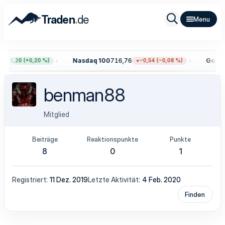
.
Traden
de
Nasdaq 100
716,76
Gold
4.
+15,20 (+0,20 %)
−0,54 (−0,08 %)
benman88
Mitglied
Beiträge
Reaktionspunkte
Punkte
8
0
1
Registriert
11 Dez. 2019
Letzte Aktivität
4 Feb. 2020
Finden