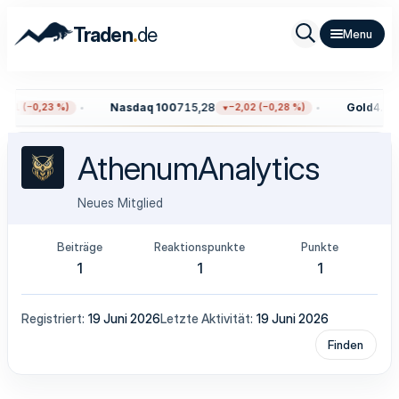
.
Traden
de
Nasdaq 100
715,28
Gold
4.300
,91 (−0,23 %)
−2,02 (−0,28 %)
AthenumAnalytics
Neues Mitglied
Beiträge
Reaktionspunkte
Punkte
1
1
1
Registriert
19 Juni 2026
Letzte Aktivität
19 Juni 2026
Finden