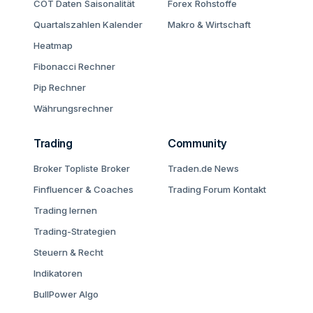
COT Daten
Saisonalität
Forex
Rohstoffe
Quartalszahlen Kalender
Makro & Wirtschaft
Heatmap
Fibonacci Rechner
Pip Rechner
Währungsrechner
Trading
Community
Broker Topliste
Broker
Traden.de News
Finfluencer & Coaches
Trading Forum
Kontakt
Trading lernen
Trading-Strategien
Steuern & Recht
Indikatoren
BullPower Algo