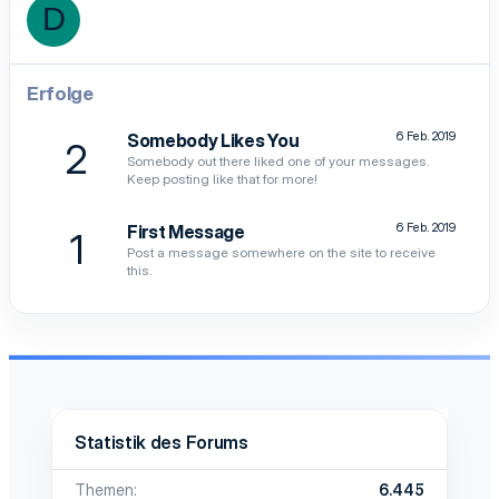
D
Erfolge
6 Feb. 2019
Somebody Likes You
2
Somebody out there liked one of your messages.
Keep posting like that for more!
6 Feb. 2019
First Message
1
Post a message somewhere on the site to receive
this.
Statistik des Forums
Themen
6.445