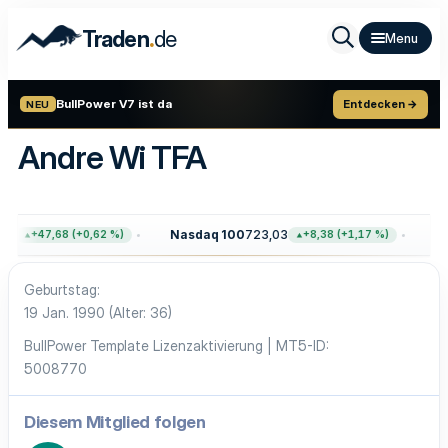
.
Traden
de
BullPower V7 ist da
Entdecken →
NEU
Andre Wi TFA
64
Nasdaq 100
723,03
Go
+47,68 (+0,62 %)
+8,38 (+1,17 %)
Geburtstag
19 Jan. 1990 (Alter: 36)
BullPower Template Lizenzaktivierung | MT5-ID
5008770
Diesem Mitglied folgen