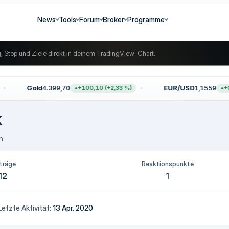
News
Tools
Forum
Broker
Programme
g, Stop und Ziele direkt in deinem TradingView-Chart.
Gold
4.399,70
EUR/USD
1,1559
+100,10 (+2,33 %)
+0,
k
n
träge
Reaktionspunkte
12
1
Letzte Aktivität
13 Apr. 2020