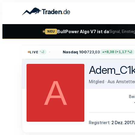
.
Traden
de
BullPower Algo V7 ist da
Signal, Einstie
NEU
,64
Nasdaq 100
723,03
+47,68 (+0,62 %)
+8,38 (+1,17 %)
LIVE
Adem_C1
A
Mitglied
·
Aus
Amstette
Bei
Registriert
2 Dez. 2017