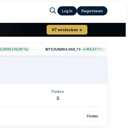
Log In
Registrieren
V7 entdecken →
BTC/USD
64.968,73
0035 (+0,30 %)
+84,57 (+0,13 %)
Punkte
3
Finden