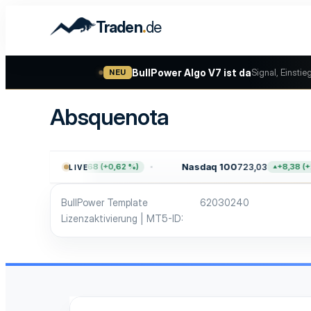
.
Traden
de
BullPower Algo V7 ist da
Signal, Einstie
NEU
Absquenota
500
7.757,64
Nasdaq 100
723,03
+47,68 (+0,62 %)
+8,38 (+1
LIVE
BullPower Template
62030240
Lizenzaktivierung | MT5-ID