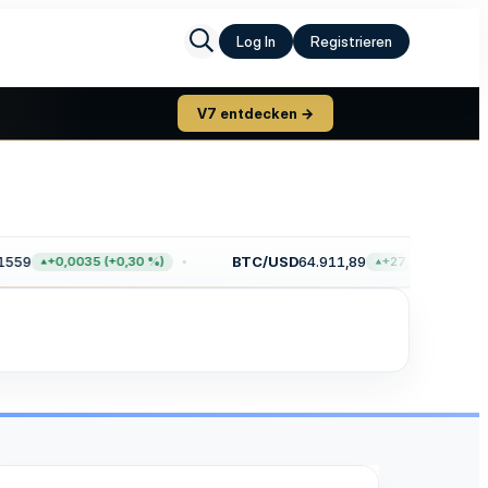
Log In
Registrieren
V7 entdecken →
559
BTC/USD
64.911,89
+0,0035 (+0,30 %)
+27,73 (+0,04 %)