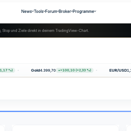
News
Tools
Forum
Broker
Programme
g, Stop und Ziele direkt in deinem TradingView-Chart.
Gold
4.399,70
EUR/USD
1,1
,17 %)
+100,10 (+2,33 %)