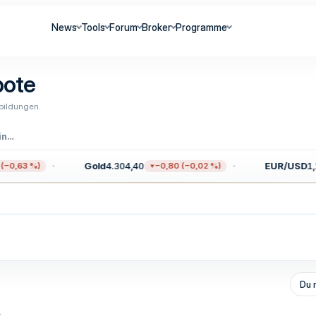
News
Tools
Forum
Broker
Programme
bote
bildungen.
Erfahrungen, Anbieter & Community-Meinungen
Gold
4.304,40
EUR/USD
1,1
−0,63 %)
−0,80 (−0,02 %)
Du 