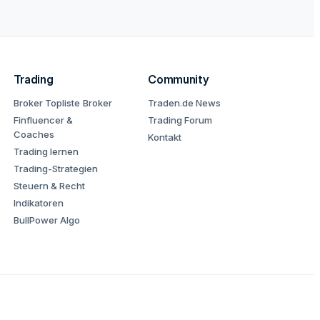
Trading
Community
Broker Topliste
Broker
Traden.de News
Finfluencer &
Trading Forum
Coaches
Kontakt
Trading lernen
Trading-Strategien
Steuern & Recht
Indikatoren
BullPower Algo
Datenschutz
AGB
Impressum
Risikohinweis