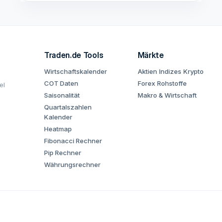
Traden.de Tools
Märkte
Wirtschaftskalender
Aktien
Indizes
Krypto
COT Daten
Forex
Rohstoffe
el
Saisonalität
Makro & Wirtschaft
Quartalszahlen
Kalender
Heatmap
Fibonacci Rechner
Pip Rechner
Währungsrechner
aft zur Börse entwickelt für Trader und Anleger.