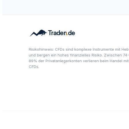
Risikohinweis: CFDs sind komplexe Instrumente mit Heb
und bergen ein hohes finanzielles Risiko. Zwischen 74-
89% der Privatanlegerkonten verlieren beim Handel mit
CFDs.
© 2026 · Alle Rechte vorbehalten · Mit ♥ und Leidensch