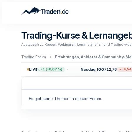
.
Traden
de
Trading-Kurse & Lernange
Austausch zu Kursen, Webinaren, Lernmaterialien und Trading-Aus
Trading Forum
P 500
7.729,26
Nasdaq 100
712,76
+5,71 (+0,07 %)
−4,54 (
LIVE
Es gibt keine Themen in diesem Forum.