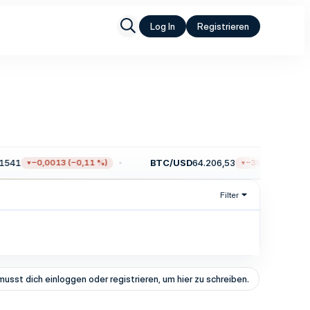
Log In
Registrieren
541
BTC/USD
64.206,53
−0,0013 (−0,11 %)
−395,79 (−0,61 
Filter
musst dich einloggen oder registrieren, um hier zu schreiben.