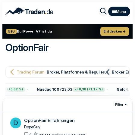
.
Traden
de
BullPower V7 ist da
Entdecken →
NEU
OptionFair
Trading Forum
Broker, Plattformen & Regulierung
Broker Erfa
Nasdaq 100
723,03
Gold
4.399
68 (+0,62 %)
+8,38 (+1,17 %)
Filter
OptionFair Erfahrungen
D
DopeGuy
4
splasz
28 Sep. 2016