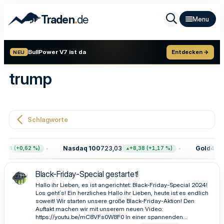
.
Traden
de
BullPower V7 ist da
Entdecken →
NEU
trump
Schlagworte
Nasdaq 100
723,03
Gold
4.399
,68 (+0,62 %)
+8,38 (+1,17 %)
Black-Friday-Special gestartet!
Hallo ihr Lieben, es ist angerichtet: Black-Friday-Special 2024!
Los geht`s! Ein herzliches Hallo ihr Lieben, heute ist es endlich
soweit! Wir starten unsere große Black-Friday-Aktion! Den
Auftakt machen wir mit unserem neuen Video:
https://youtu.be/mC8VFs0W8F0 In einer spannenden...