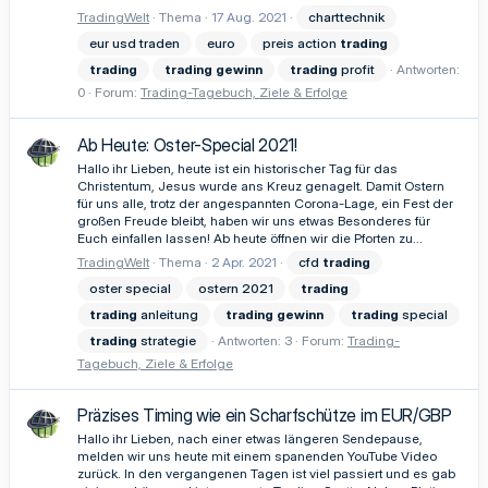
TradingWelt
Thema
17 Aug. 2021
charttechnik
eur usd traden
euro
preis action
trading
trading
trading
gewinn
trading
profit
Antworten:
0
Forum:
Trading-Tagebuch, Ziele & Erfolge
Ab Heute: Oster-Special 2021!
Hallo ihr Lieben, heute ist ein historischer Tag für das
Christentum, Jesus wurde ans Kreuz genagelt. Damit Ostern
für uns alle, trotz der angespannten Corona-Lage, ein Fest der
großen Freude bleibt, haben wir uns etwas Besonderes für
Euch einfallen lassen! Ab heute öffnen wir die Pforten zu...
TradingWelt
Thema
2 Apr. 2021
cfd
trading
oster special
ostern 2021
trading
trading
anleitung
trading
gewinn
trading
special
trading
strategie
Antworten: 3
Forum:
Trading-
Tagebuch, Ziele & Erfolge
Präzises Timing wie ein Scharfschütze im EUR/GBP
Hallo ihr Lieben, nach einer etwas längeren Sendepause,
melden wir uns heute mit einem spanenden YouTube Video
zurück. In den vergangenen Tagen ist viel passiert und es gab