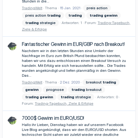
Stunden in die...
TradingWelt
Thema
15 Jan. 2021
preis action
preis action
trading
trading
trading
gewinn
trading
strategie
Antworten: 1
Forum:
Trading-Tagebuch,
Ziele & Erfolge
Fantastischer Gewinn im EUR/GBP nach Breakout!
Nachdem wir in den letzten Stunden eine Umkehr der
Nachfrage im Euro zum British Pfund beobachten konnten,
haben wir uns dazu entschlossen einen Breakout Versuch zu
handeln. Mit Erfolg wie sich herausstellen sollte... Die Trades
wurden angekündigt und liefen planmäßig in den Gewinn.
Das...
TradingWelt
Thema
2 Dez. 2020
breakout
trading
gewinn
prognose
trading
breakout
trading
gewinn
trading
strategie
Antworten: 0
Forum:
Trading-Tagebuch, Ziele & Erfolge
7000$ Gewinn im EURO/USD!
Hallo ihr Lieben, Dienstag haben wir auf unserem Facebook
Live Blog angekündigt, dass wir den EURO/USD shorten. Aus
technischer Sicht sahen wir zuletzt wieder eine deutliche