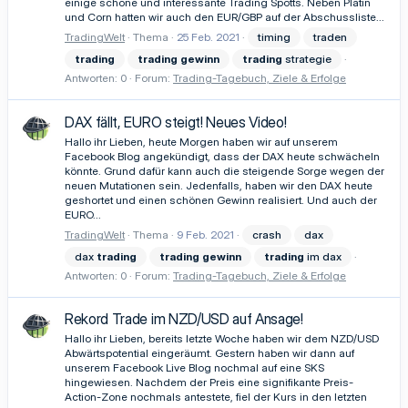
einige schöne und interessante Trading Spotts. Neben Platin
und Corn hatten wir auch den EUR/GBP auf der Abschussliste...
TradingWelt
Thema
25 Feb. 2021
timing
traden
trading
trading
gewinn
trading
strategie
Antworten: 0
Forum:
Trading-Tagebuch, Ziele & Erfolge
DAX fällt, EURO steigt! Neues Video!
Hallo ihr Lieben, heute Morgen haben wir auf unserem
Facebook Blog angekündigt, dass der DAX heute schwächeln
könnte. Grund dafür kann auch die steigende Sorge wegen der
neuen Mutationen sein. Jedenfalls, haben wir den DAX heute
geshortet und einen schönen Gewinn realisiert. Und auch der
EURO...
TradingWelt
Thema
9 Feb. 2021
crash
dax
dax
trading
trading
gewinn
trading
im dax
Antworten: 0
Forum:
Trading-Tagebuch, Ziele & Erfolge
Rekord Trade im NZD/USD auf Ansage!
Hallo ihr Lieben, bereits letzte Woche haben wir dem NZD/USD
Abwärtspotential eingeräumt. Gestern haben wir dann auf
unserem Facebook Live Blog nochmal auf eine SKS
hingewiesen. Nachdem der Preis eine signifikante Preis-
Action-Zone nochmals antestete, fiel der Kurs in den letzten