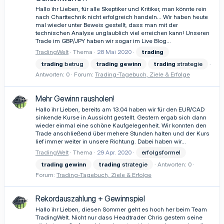
Hallo ihr Lieben, für alle Skeptiker und Kritiker, man könnte rein
nach Charttechnik nicht erfolgreich handeln... Wir haben heute
mal wieder unter Beweis gestellt, dass man mit der
technischen Analyse unglaublich viel erreichen kann! Unseren
Trade im GBP/JPY haben wir sogar im Live Blog...
TradingWelt
Thema
28 Mai 2020
trading
trading
betrug
trading
gewinn
trading
strategie
Antworten: 0
Forum:
Trading-Tagebuch, Ziele & Erfolge
Mehr Gewinn rausholen!
Hallo ihr Lieben, bereits am 13.04 haben wir für den EUR/CAD
sinkende Kurse in Aussicht gestellt. Gestern ergab sich dann
wieder einmal eine schöne Kaufgelegenheit. Wir konnten den
Trade anschließend über mehere Stunden halten und der Kurs
lief immer weiter in unsere Richtung. Dabei haben wir...
TradingWelt
Thema
29 Apr. 2020
erfolgsformel
trading
gewinn
trading
strategie
Antworten: 0
Forum:
Trading-Tagebuch, Ziele & Erfolge
Rekordauszahlung + Gewinnspiel
Hallo ihr Lieben, diesen Sommer geht es hoch her beim Team
TradingWelt. Nicht nur dass Headtrader Chris gestern seine