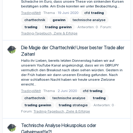
Schwäche im Euro, dass unsere These von sinkenden Kursen
bestätigen sollte. Am Ende konnten wir unter Beobachtung...
TradingWelt
Thema
19 Juni 2020
cfd
trading
charttechnik
gewinn
technische analyse
trading
trading
gewinn
Antworten: 0
Forum:
Trading-Tagebuch, Ziele & Erfolge
Die Magie der Charttechnik! Unser bester Trade aller
Zeiten!
Hallo ihr Lieben, bereits letzten Donnerstag haben wir auf
unserem YouTube Kanal angekündigt, dass wir im GBP/JPY
vermutlich den Breakout nach oben sehen würden. Gestern in
der Früh haben wir dann unseren Einstieg gefunden. Nach
einer schlaflosen Nacht haben wir heute unsere Zielzone
erreicht...
TradingWelt
Thema
2 Juni 2020
cfd
trading
charttechnik
technische analyse
trading
trading
gewinn
trading
strategie
Antworten: 0
Forum:
Trading-Tagebuch, Ziele & Erfolge
Technische Analyse Hokuspokus oder
Geheimwaffe?!