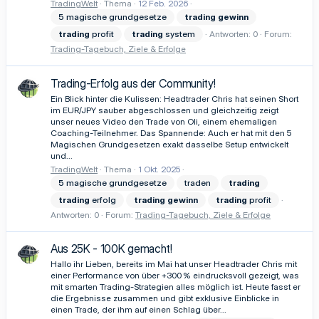
TradingWelt
Thema
12 Feb. 2026
5 magische grundgesetze
trading
gewinn
trading
profit
trading
system
Antworten: 0
Forum:
Trading-Tagebuch, Ziele & Erfolge
Trading-Erfolg aus der Community!
Ein Blick hinter die Kulissen: Headtrader Chris hat seinen Short
im EUR/JPY sauber abgeschlossen und gleichzeitig zeigt
unser neues Video den Trade von Oli, einem ehemaligen
Coaching-Teilnehmer. Das Spannende: Auch er hat mit den 5
Magischen Grundgesetzen exakt dasselbe Setup entwickelt
und...
TradingWelt
Thema
1 Okt. 2025
5 magische grundgesetze
traden
trading
trading
erfolg
trading
gewinn
trading
profit
Antworten: 0
Forum:
Trading-Tagebuch, Ziele & Erfolge
Aus 25K - 100K gemacht!
Hallo ihr Lieben, bereits im Mai hat unser Headtrader Chris mit
einer Performance von über +300 % eindrucksvoll gezeigt, was
mit smarten Trading-Strategien alles möglich ist. Heute fasst er
die Ergebnisse zusammen und gibt exklusive Einblicke in
einen Trade, der ihm auf einen Schlag über...