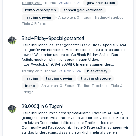
TradingWelt
Thema
26 Juni 2025
gewinn
er trades
konto verdoppeln
schnell geld verdienen
trading
gewinn
Antworten: 0
Forum:
Trading-Tagebuch,
Ziele & Erfolge
Black-Friday-Special gestartet!
Hallo ihr Lieben, es ist angerichtet: Black-Friday-Special 2024!
Los geht`s! Ein herzliches Hallo ihr Lieben, heute ist es endlich
soweit! Wir starten unsere große Black-Friday-Aktion! Den
Auftakt machen wir mit unserem neuen Video:
https://youtu.be/mC8VFs0W8F0 In einer spannenden...
TradingWelt
Thema
29 Nov. 2024
black friday
trading
trading
gewinn
trading
strategie
trump
Antworten: 0
Forum:
Trading-Tagebuch, Ziele &
Erfolge
28.000$ in 6 Tagen!
Hallo ihr Lieben, mit einem spektakulären Trade im AUD/JPY,
gelingt unserem Headtrader Chris wieder ein Volltreffer. Bereits
am letzten Donnerstag, teilte er seine Trading Idee der
Community auf Facebook mit. Heute 6 Tage später schauen wir
auf das Endergebnis, dass sich wirklich mehr als sehen...