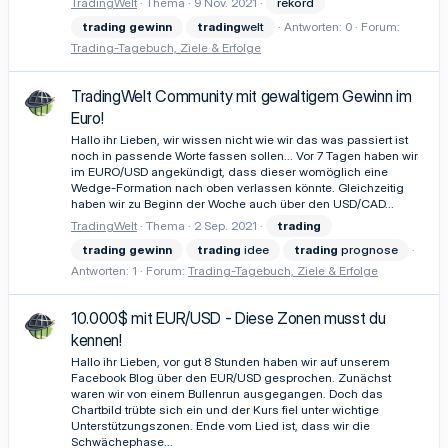
TradingWelt
Thema
9 Nov. 2021
rekord
trading
gewinn
trading
welt
Antworten: 0
Forum:
Trading-Tagebuch, Ziele & Erfolge
TradingWelt Community mit gewaltigem Gewinn im
Euro!
Hallo ihr Lieben, wir wissen nicht wie wir das was passiert ist
noch in passende Worte fassen sollen... Vor 7 Tagen haben wir
im EURO/USD angekündigt, dass dieser womöglich eine
Wedge-Formation nach oben verlassen könnte. Gleichzeitig
haben wir zu Beginn der Woche auch über den USD/CAD...
TradingWelt
Thema
2 Sep. 2021
trading
trading
gewinn
trading
idee
trading
prognose
Antworten: 1
Forum:
Trading-Tagebuch, Ziele & Erfolge
10.000$ mit EUR/USD - Diese Zonen musst du
kennen!
Hallo ihr Lieben, vor gut 8 Stunden haben wir auf unserem
Facebook Blog über den EUR/USD gesprochen. Zunächst
waren wir von einem Bullenrun ausgegangen. Doch das
Chartbild trübte sich ein und der Kurs fiel unter wichtige
Unterstützungszonen. Ende vom Lied ist, dass wir die
Schwächephase...