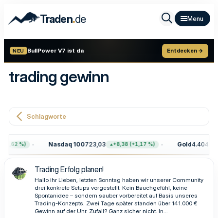
.
Traden
de
BullPower V7 ist da
Entdecken →
NEU
trading gewinn
Schlagworte
Nasdaq 100
723,03
Gold
4.404,80
,62 %)
+8,38 (+1,17 %)
Trading Erfolg planen!
Hallo ihr Lieben, letzten Sonntag haben wir unserer Community
drei konkrete Setups vorgestellt. Kein Bauchgefühl, keine
Spontanidee – sondern sauber vorbereitet auf Basis unseres
Trading-Konzepts. Zwei Tage später standen über 141.000 €
Gewinn auf der Uhr. Zufall? Ganz sicher nicht. In...