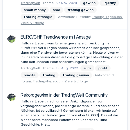
TradingWelt
Thema
27 Nov. 2024
gewinn
liquidity
smart money
smc
trading
gewinn
trading
strategie
Antworten: 1
Forum:
Trading-Tagebuch,
Ziele & Erfolge
EURO/CHF Trendwende mit Ansage!
Hallo ihr Lieben, was für eine gewaltige Entwicklung im
Euro/CHF! Vor 5 Tagen haben wir bereits darüber gesprochen,
dass eine Trendwende bevor stehen könnte. Heute blicken wir
in unserem neuen Video auf die großartige Entwicklung die der
Kurs seit unseren Positionseröffnungen gemacht hat...
TradingWelt
Thema
30 Aug. 2022
euro
profit
rendite
trading
trading
gewinn
Antworten: 1
Forum:
Trading-Tagebuch, Ziele & Erfolge
Rekordgewinn in der TradingWelt Community!
Hallo ihr Lieben, nach unseren Ankündigungen von
vergangener Woche, jeder Menge Adrenalin und schlaflosen
Nächten, ist es vollbracht! Gemeinsam blicken wir heute auf
einen absoluten Rekordgewinn von über 30.000$. Das ist die
bisher beste messbare Performance unserer YouTube
Geschichte. Hier...