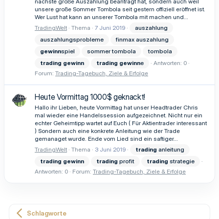
nächste große Auszahlung beantragt hat, sondern auch weil
unsere große Sommer Tombola seit gestern offiziell eröffnet ist.
Wer Lust hat kann an unserer Tombola mit machen und...
TradingWelt
Thema
7 Juni 2019
auszahlung
auszahlungsprobleme
finmax auszahlung
gewinn
spiel
sommer tombola
tombola
trading
gewinn
trading
gewinn
e
Antworten: 0
Forum:
Trading-Tagebuch, Ziele & Erfolge
Heute Vormittag 1000$ geknackt!
Hallo ihr Lieben, heute Vormittag hat unser Headtrader Chris
mal wieder eine Handelssession aufgezeichnet. Nicht nur ein
echter Geheimtipp wartet auf Euch ( Für Aktientrader interessant
) Sondern auch eine konkrete Anleitung wie der Trade
gemanaget wurde. Ende vom Lied sind ein saftiger...
TradingWelt
Thema
3 Juni 2019
trading
anleitung
trading
gewinn
trading
profit
trading
strategie
Antworten: 0
Forum:
Trading-Tagebuch, Ziele & Erfolge
Schlagworte