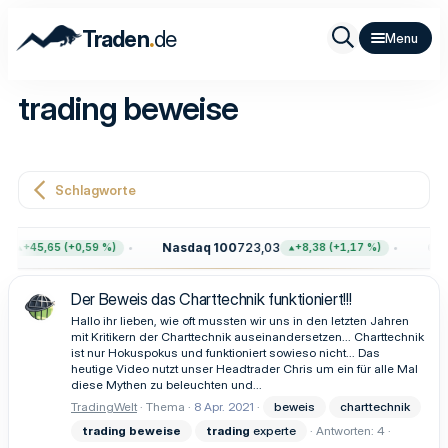
.
Traden
de
trading beweise
Schlagworte
1
Nasdaq 100
723,03
Gol
+45,65 (+0,59 %)
+8,38 (+1,17 %)
Der Beweis das Charttechnik funktioniert!!!
Hallo ihr lieben, wie oft mussten wir uns in den letzten Jahren
mit Kritikern der Charttechnik auseinandersetzen... Charttechnik
ist nur Hokuspokus und funktioniert sowieso nicht... Das
heutige Video nutzt unser Headtrader Chris um ein für alle Mal
diese Mythen zu beleuchten und...
TradingWelt
Thema
8 Apr. 2021
beweis
charttechnik
trading
beweise
trading
experte
Antworten: 4