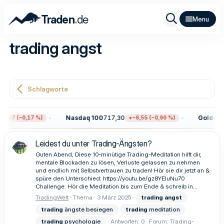
.
Traden
de
trading angst
Schlagworte
Nasdaq 100
717,30
Gold
4.31
2,97 (−0,17 %)
−6,55 (−0,90 %)
Leidest du unter Trading-Ängsten?
Guten Abend, Diese 10-minütige Trading-Meditation hilft dir,
mentale Blockaden zu lösen, Verluste gelassen zu nehmen
und endlich mit Selbstvertrauen zu traden! Hör sie dir jetzt an &
spüre den Unterschied: https://youtu.be/gz8YEIuNu70
Challenge: Hör die Meditation bis zum Ende & schreib in...
TradingWelt
Thema
3 März 2025
trading
angst
trading
ängste besiegen
trading
meditation
trading
psychologie
Antworten: 0
Forum:
Trading-