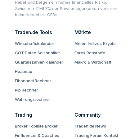
Hebel und bergen ein hohes finanzielles Risiko.
Zwischen 74-89% der Privatanlegerkonten verlieren
beim Handel mit CFDs.
Traden.de Tools
Märkte
Wirtschaftskalender
Aktien
Indizes
Krypto
COT Daten
Saisonalität
Forex
Rohstoffe
Quartalszahlen Kalender
Makro & Wirtschaft
Heatmap
Fibonacci Rechner
Pip Rechner
Währungsrechner
Trading
Community
Broker Topliste
Broker
Traden.de News
Finfluencer & Coaches
Trading Forum
Kontakt