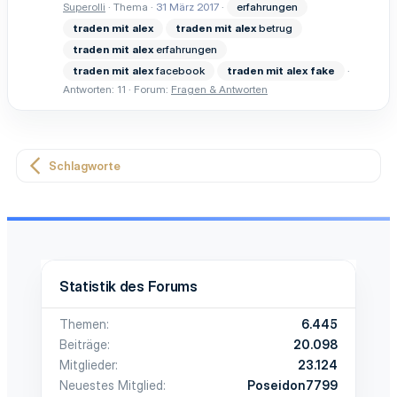
Superolli
Thema
31 März 2017
erfahrungen
traden
mit
alex
traden
mit
alex
betrug
traden
mit
alex
erfahrungen
traden
mit
alex
facebook
traden
mit
alex
fake
Antworten: 11
Forum:
Fragen & Antworten
Schlagworte
Statistik des Forums
Themen
6.445
Beiträge
20.098
Mitglieder
23.124
Neuestes Mitglied
Poseidon7799