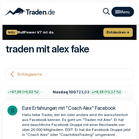
.
Traden
de
BullPower V7 ist da
Entdecken →
NEU
traden mit alex fake
Schlagworte
64
Nasdaq 100
723,03
Go
+47,68 (+0,62 %)
+8,38 (+1,17 %)
Eure Erfahrungen mit "Coach Alex" Facebook
S
Hallo liebe Trader, der ein oder andere wird ihn warscheinlich
aus Facebook kennen. Es geht um "Traden mit Alex". Er hat
eine beachtliche Facebook Gruppe mit einer Reichweite von
über 20.000 Mitgliedern. EDIT: Er hat die Facebook Gruppe jetzt
in "Coach Alex" oder "CoachAlexTrading" umgenannt...