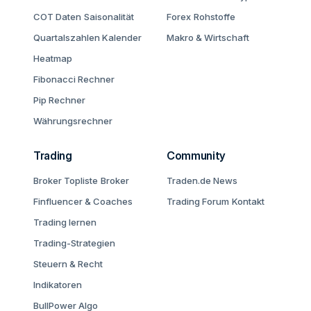
COT Daten
Saisonalität
Forex
Rohstoffe
Quartalszahlen Kalender
Makro & Wirtschaft
Heatmap
Fibonacci Rechner
Pip Rechner
Währungsrechner
Trading
Community
Broker Topliste
Broker
Traden.de News
Finfluencer & Coaches
Trading Forum
Kontakt
Trading lernen
Trading-Strategien
Steuern & Recht
Indikatoren
BullPower Algo