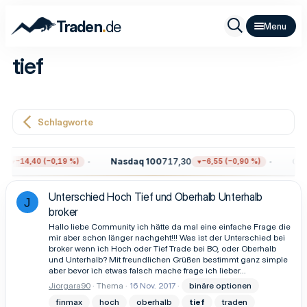
.
Traden
de
tief
Schlagworte
2
Nasdaq 100
717,30
Gol
−14,40 (−0,19 %)
−6,55 (−0,90 %)
Unterschied Hoch Tief und Oberhalb Unterhalb
J
broker
Hallo liebe Community ich hätte da mal eine einfache Frage die
mir aber schon länger nachgeht!!! Was ist der Unterschied bei
broker wenn ich Hoch oder Tief Trade bei BO, oder Oberhalb
und Unterhalb? Mit freundlichen Grüßen bestimmt ganz simple
aber bevor ich etwas falsch mache frage ich lieber...
Jiorgara90
Thema
16 Nov. 2017
binäre optionen
finmax
hoch
oberhalb
tief
traden