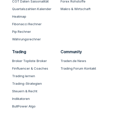
COT Daten
Saisonalität
Forex
Rohstoffe
Quartalszahlen Kalender
Makro & Wirtschaft
Heatmap
Fibonacci Rechner
Pip Rechner
Währungsrechner
Trading
Community
Broker Topliste
Broker
Traden.de News
Finfluencer & Coaches
Trading Forum
Kontakt
Trading lernen
Trading-Strategien
Steuern & Recht
Indikatoren
BullPower Algo