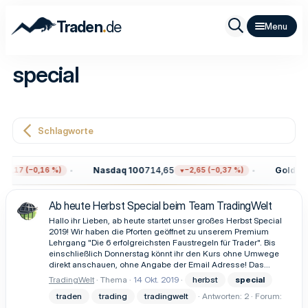
.
Traden
de
special
Schlagworte
Nasdaq 100
714,65
Gold
4.3
12,17 (−0,16 %)
−2,65 (−0,37 %)
Ab heute Herbst Special beim Team TradingWelt
Hallo ihr Lieben, ab heute startet unser großes Herbst Special
2019! Wir haben die Pforten geöffnet zu unserem Premium
Lehrgang "Die 6 erfolgreichsten Faustregeln für Trader". Bis
einschließlich Donnerstag könnt ihr den Kurs ohne Umwege
direkt anschauen, ohne Angabe der Email Adresse! Das...
TradingWelt
Thema
14 Okt. 2019
herbst
special
traden
trading
tradingwelt
Antworten: 2
Forum: